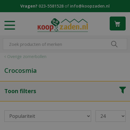
G
Vragen?
023-5581528
of
info@koopzaden.nl
a
n
a
a
r
c
o
n
Overige zomerbollen
t
e
Crocosmia
n
t
Toon filters