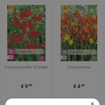
Crocosmia lucifer 25 bollen
Crocosmia mix
€
9
,
99
€
4
,
49
×