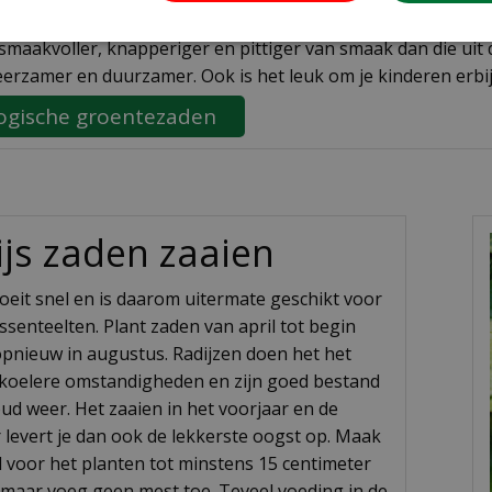
n is er een variant die is voorverpakt in een zaailint om het
n smaakvoller, knapperiger en pittiger van smaak dan die u
leerzamer en duurzamer. Ook is het leuk om je kinderen erbij
ogische groentezaden
ijs zaden zaaien
roeit snel en is daarom uitermate geschikt voor
ussenteelten. Plant zaden van april tot begin
opnieuw in augustus. Radijzen doen het het
 koelere omstandigheden en zijn goed bestand
ud weer. Het zaaien in het voorjaar en de
levert je dan ook de lekkerste oogst op. Maak
 voor het planten tot minstens 15 centimeter
, maar voeg geen mest toe. Teveel voeding in de