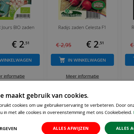
8 Jours BIO zaden
Radijs zaden Celesta F1
R
€
2
€
2
,
51
,
51
€
2
,
95
€
 WINKELWAGEN
IN WINKELWAGEN
r informatie
Meer informatie
e maakt gebruik van cookies.
js uit eigen moestuin
ruikt cookies om uw gebruikerservaring te verbeteren. Door on
u in met alle cookies in overeenstemming met ons Cookiebeleid.
 niet dol op radijsjes? Ze zijn heerlijk om rauw te eten en ge
één soort radijs. Zoals je in deze webshopcategorie kunt zie
ERGEVEN
ALLES AFWIJZEN
ALLES 
tivars; van bijna bolvormige rood-witte varianten tot lange, 