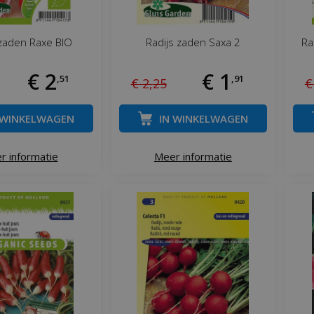
 zaden Raxe BIO
Radijs zaden Saxa 2
Ra
€
2
€
1
,
51
,
91
€
2
,
25
€
 WINKELWAGEN
IN WINKELWAGEN
r informatie
Meer informatie