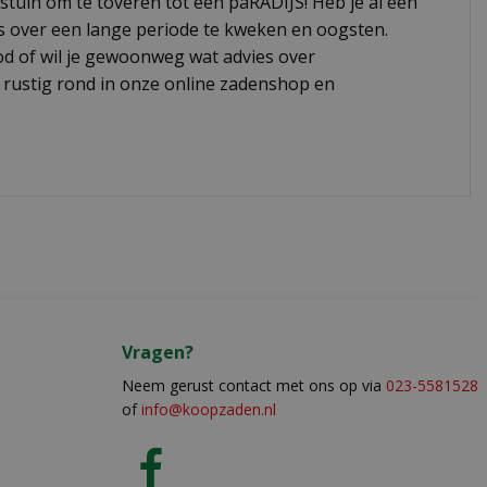
tuin om te toveren tot een paRADIJS! Heb je al een
dus over een lange periode te kweken en oogsten.
od of wil je gewoonweg wat advies over
jk rustig rond in onze online zadenshop en
Vragen?
Neem gerust contact met ons op via
023-5581528
of
info@koopzaden.nl