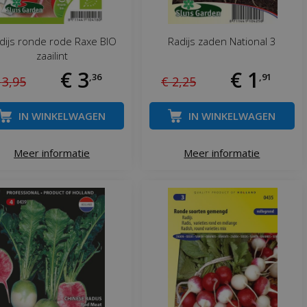
dijs ronde rode Raxe BIO
Radijs zaden National 3
zaailint
€
3
€
1
,
36
,
91
3
,
95
€
2
,
25
IN WINKELWAGEN
IN WINKELWAGEN
Meer informatie
Meer informatie