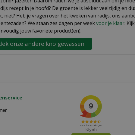
ezond? Jazeker! Daarom raden we je absoluut aan om je moes
adijs recept in je hoofd? De groente is lekker veelzijdig en 
k, niet? Heb je vragen over het kweken van radijs, ons aanb
oentezaden? We staan zes dagen per week
voor je klaar
. Ki
envoudig jouw favoriete product(en).
dek onze andere knolgewassen
enservice
emen
e