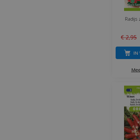
Radijs
€
2
,
95
IN
Mee