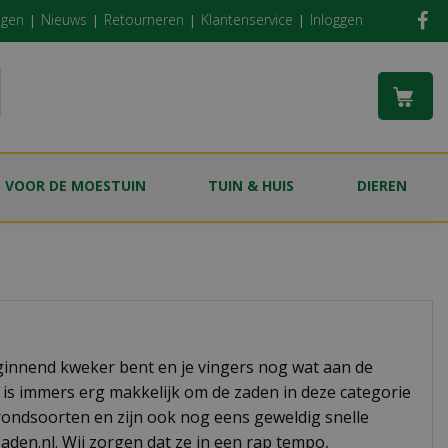
ngen
Nieuws
Retourneren
Klantenservice
Inloggen
S VOOR DE MOESTUIN
TUIN & HUIS
DIEREN
ginnend kweker bent en je vingers nog wat aan de
t is immers erg makkelijk om de zaden in deze categorie
 grondsoorten en zijn ook nog eens geweldig snelle
Zaden.nl. Wij zorgen dat ze in een rap tempo,