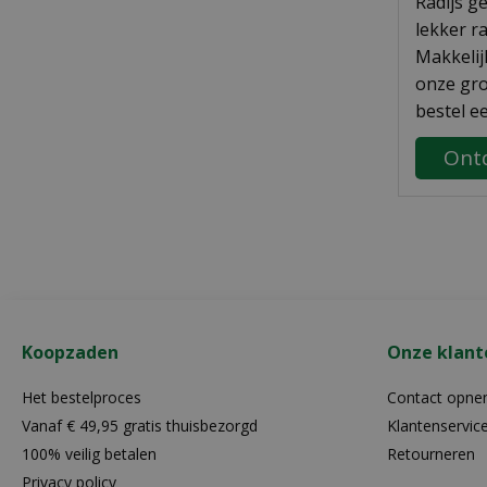
Radijs g
lekker r
Makkelij
onze gr
bestel e
Ont
Koopzaden
Onze klant
Het bestelproces
Contact opn
Vanaf € 49,95 gratis thuisbezorgd
Klantenservic
100% veilig betalen
Retourneren
Privacy policy