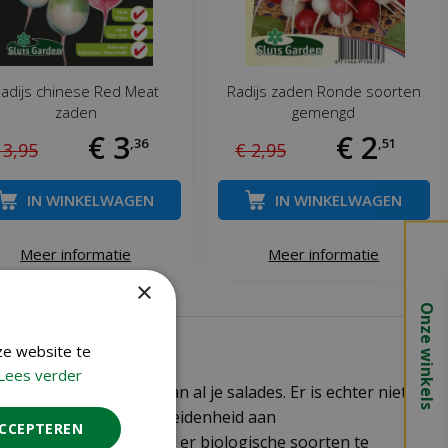
adijs chinese Red Meat
Radijs zaden Ronde soorten
zaden
gemengd
€
3
€
2
,
36
,
51
3
,
95
€
2
,
95
IN WINKELWAGEN
IN WINKELWAGEN
Meer informatie
Meer informatie
×
Onze winkels
ze website te
Lees verder
ven een vurige smaak aan al je salades. Er is echter niet
n, is er een grote verscheidenheid aan
ACCEPTEREN
dunne radijsjes. Ook zijn er biologische soorten te