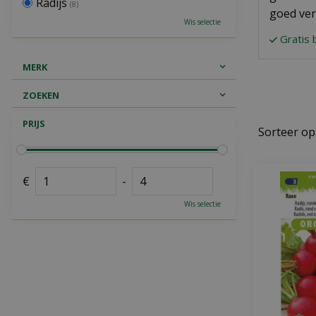
Radijs
(8)
goed ver
Wis selectie
Gratis 
MERK
ZOEKEN
PRIJS
Sorteer op
€
-
Wis selectie