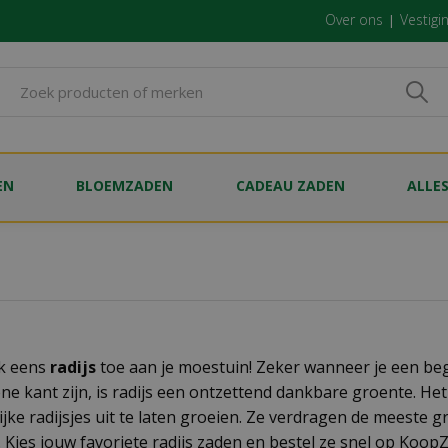
Over ons
Vestigi
EN
BLOEMZADEN
CADEAU ZADEN
ALLE
k eens
radijs
toe aan je moestuin! Zeker wanneer je een be
ene kant zijn, is radijs een ontzettend dankbare groente. He
lijke radijsjes uit te laten groeien. Ze verdragen de meeste
. Kies jouw favoriete radijs zaden en bestel ze snel op Koop