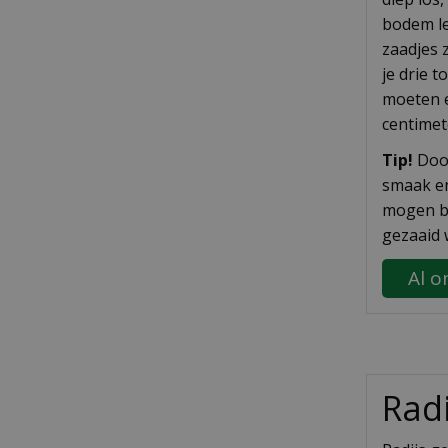
bodem le
zaadjes 
je drie t
moeten 
centime
Tip!
Doo
smaak en
mogen bo
gezaaid
Al o
Radi