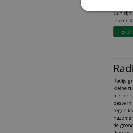
krijgen e
tuin zij
leuker, 
Biol
Rad
Radijs g
kleine t
mei, en 
beste in
tegen ko
nazomer 
de grond
diep los