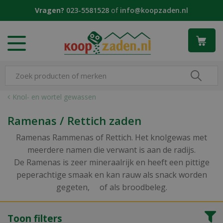
G
Vragen?
023-5581528
of
info@koopzaden.nl
a
n
a
a
r
c
o
n
Knol- en wortel gewassen
t
e
Ramenas / Rettich zaden
n
t
Ramenas Rammenas of Rettich. Het knolgewas met
meerdere namen die verwant is aan de radijs.
De Ramenas is zeer mineraalrijk en heeft een pittige
peperachtige smaak en kan rauw als snack worden
gegeten, of als broodbeleg.
Toon filters