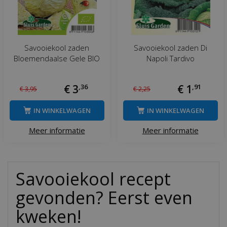
Savooiekool zaden
Savooiekool zaden Di
Bloemendaalse Gele BIO
Napoli Tardivo
€
3
,
36
€
1
,
91
€
3
,
95
€
2
,
25
IN WINKELWAGEN
IN WINKELWAGEN
Meer informatie
Meer informatie
Savooiekool recept
gevonden? Eerst even
kweken!